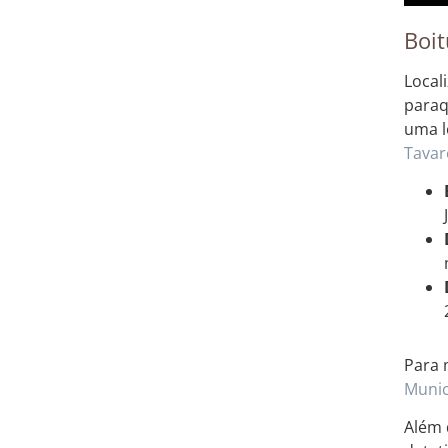
Boit
Local
paraq
uma l
Tavar
Para 
Munic
Além 