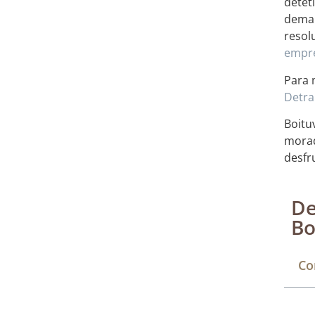
detet
deman
resol
empre
Para 
Detra
Boitu
morad
desfr
De
Bo
Co