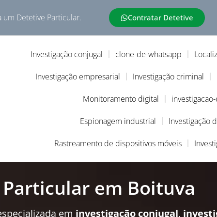
a um Detetive Particular.
Contratar Detetive
Investigação conjugal
clone-de-whatsapp
Locali
Investigação empresarial
Investigação criminal
Monitoramento digital
investigacao
Espionagem industrial
Investigação 
Rastreamento de dispositivos móveis
Invest
 Particular em Boituva
especializada em
investigação conjugal
,
invest