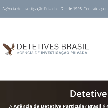
Agência de Investigação Privada –
Desde 1996
. Contrate agor
Detetive
A
Agência de Detetive Particular Brasil
é 