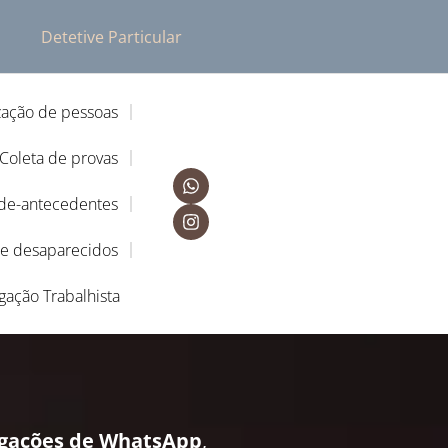
Detetive Particular
zação de pessoas
Coleta de provas
-de-antecedentes
de desaparecidos
igação Trabalhista
igações de WhatsApp
,