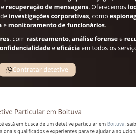
e
recuperação de mensagens
. Oferecemos
lo
 de
investigações corporativas
, como
espionag
a
e
monitoramento de funcionários
.
ares
, com
rastreamento
,
análise forense
e
rec
onfidencialidade
e
eficácia
em todos os serviç
Contratar detetive
tive Particular em Boituva
cê está em busca de um detetive particular em
Boituva
, sa
ssionais qualificados e experientes para te ajudar a solucio