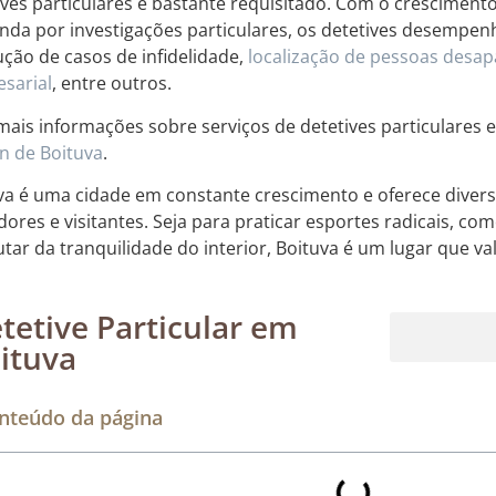
ives particulares é bastante requisitado. Com o cresciment
da por investigações particulares, os detetives desempe
ução de casos de infidelidade,
localização de pessoas desap
sarial
, entre outros.
mais informações sobre serviços de detetives particulares e
n de Boituva
.
va é uma cidade em constante crescimento e oferece diver
ores e visitantes. Seja para praticar esportes radicais, c
utar da tranquilidade do interior, Boituva é um lugar que v
tetive Particular em
ituva
Rastreamento de dispositivos móveis
nteúdo da página