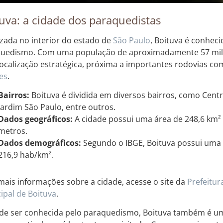
uva: a cidade dos paraquedistas
izada no interior do estado de
São Paulo
, Boituva é conheci
uedismo. Com uma população de aproximadamente 57 mil h
ocalização estratégica, próxima a importantes rodovias c
es
.
Bairros:
Boituva é dividida em diversos bairros, como Centr
Jardim São Paulo, entre outros.
Dados geográficos:
A cidade possui uma área de 248,6 km² 
metros.
Dados demográficos:
Segundo o IBGE, Boituva possui uma
216,9 hab/km².
mais informações sobre a cidade, acesse o site da
Prefeitur
ipal de Boituva
.
de ser conhecida pelo paraquedismo, Boituva também é um 