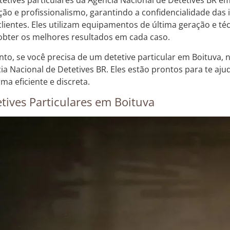
tetives particulares da Agência Nacional de Detetives BR e
ição e profissionalismo, garantindo a confidencialidade da
clientes. Eles utilizam equipamentos de última geração e té
obter os melhores resultados em cada caso.
nto, se você precisa de um detetive particular em Boituva, 
ia Nacional de Detetives BR. Eles estão prontos para te aj
ma eficiente e discreta.
tives Particulares em Boituva