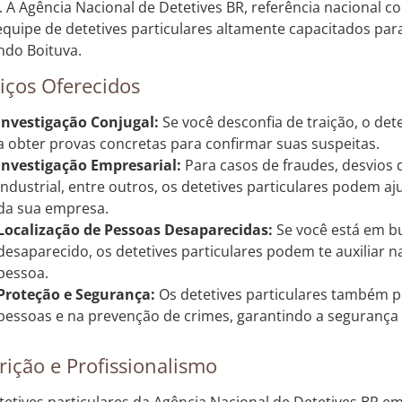
. A Agência Nacional de Detetives BR, referência nacional 
quipe de detetives particulares altamente capacitados para
indo Boituva.
iços Oferecidos
Investigação Conjugal:
Se você desconfia de traição, o dete
a obter provas concretas para confirmar suas suspeitas.
Investigação Empresarial:
Para casos de fraudes, desvios
industrial, entre outros, os detetives particulares podem aj
da sua empresa.
Localização de Pessoas Desaparecidas:
Se você está em b
desaparecido, os detetives particulares podem te auxiliar n
pessoa.
Proteção e Segurança:
Os detetives particulares também 
pessoas e na prevenção de crimes, garantindo a segurança d
rição e Profissionalismo