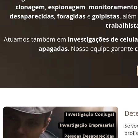
clonagem
,
espionagem
,
monitoramento
desaparecidas
,
foragidas
e
golpistas
, além
trabalhist
Atuamos também em
investigações de celul
apagadas
. Nossa equipe garante
c
Dete
Se vo
profi