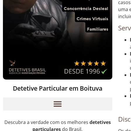
casos
uma e
inclu
Serv
Detetive Particular em Boituva
Disc
Descubra a verdade com os melhores
detetives
particulares
do Brasil.