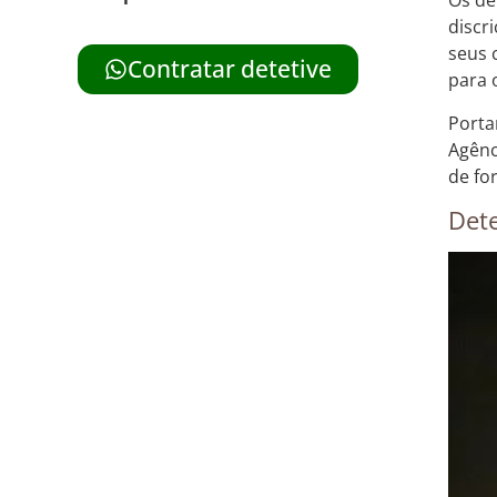
Os de
discr
seus 
Contratar detetive
para 
Porta
Agênc
de for
Dete