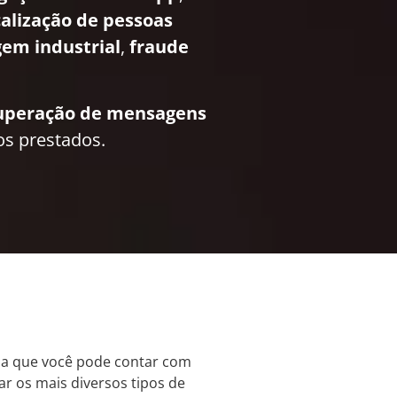
calização de pessoas
em industrial
,
fraude
uperação de mensagens
os prestados.
iba que você pode contar com
nar os mais diversos tipos de