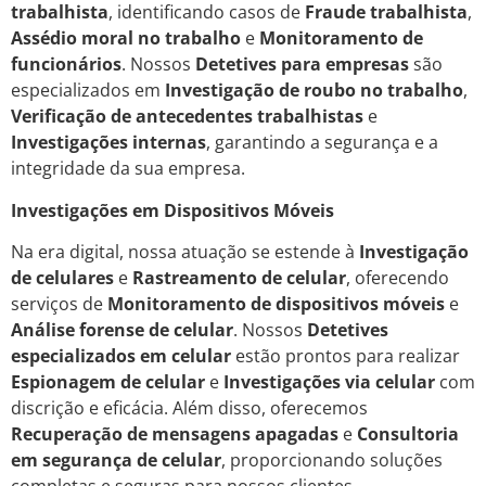
trabalhista
, identificando casos de
Fraude trabalhista
,
Assédio moral no trabalho
e
Monitoramento de
funcionários
. Nossos
Detetives para empresas
são
especializados em
Investigação de roubo no trabalho
,
Verificação de antecedentes trabalhistas
e
Investigações internas
, garantindo a segurança e a
integridade da sua empresa.
Investigações em Dispositivos Móveis
Na era digital, nossa atuação se estende à
Investigação
de celulares
e
Rastreamento de celular
, oferecendo
serviços de
Monitoramento de dispositivos móveis
e
Análise forense de celular
. Nossos
Detetives
especializados em celular
estão prontos para realizar
Espionagem de celular
e
Investigações via celular
com
discrição e eficácia. Além disso, oferecemos
Recuperação de mensagens apagadas
e
Consultoria
em segurança de celular
, proporcionando soluções
completas e seguras para nossos clientes.