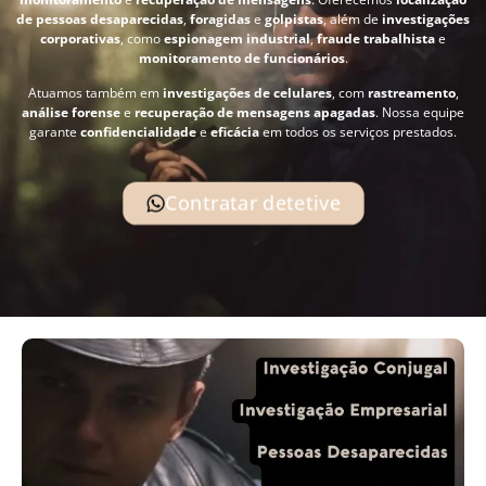
de pessoas desaparecidas
,
foragidas
e
golpistas
, além de
investigações
corporativas
, como
espionagem industrial
,
fraude trabalhista
e
monitoramento de funcionários
.
Atuamos também em
investigações de celulares
, com
rastreamento
,
análise forense
e
recuperação de mensagens apagadas
. Nossa equipe
garante
confidencialidade
e
eficácia
em todos os serviços prestados.
Contratar detetive