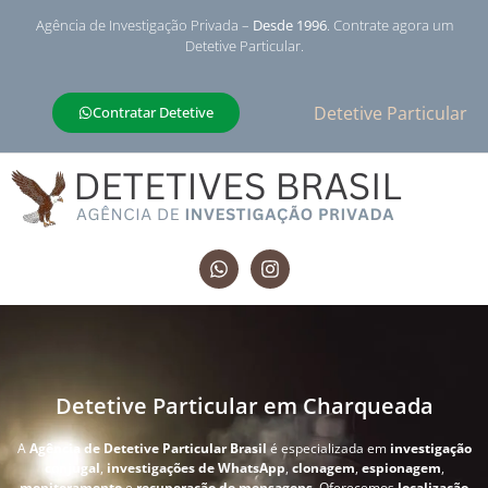
Agência de Investigação Privada –
Desde 1996
. Contrate agora um
Detetive Particular.
Detetive Particular
Contratar Detetive
Detetive Particular em Charqueada
A
Agência de Detetive Particular Brasil
é especializada em
investigação
conjugal
,
investigações de WhatsApp
,
clonagem
,
espionagem
,
monitoramento
e
recuperação de mensagens
. Oferecemos
localização