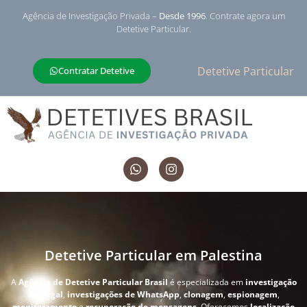
Agência de Investigação Privada –
Desde 1996
. Contrate agora um
Detetive Particular.
Detetive Particular
Contratar Detetive
Detetive Particular em Palestina
A
Agência de Detetive Particular Brasil
é especializada em
investigação
conjugal
,
investigações de WhatsApp
,
clonagem
,
espionagem
,
monitoramento
e
recuperação de mensagens
. Oferecemos
localização