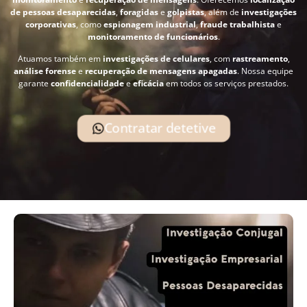
de pessoas desaparecidas
,
foragidas
e
golpistas
, além de
investigações
corporativas
, como
espionagem industrial
,
fraude trabalhista
e
monitoramento de funcionários
.
Atuamos também em
investigações de celulares
, com
rastreamento
,
análise forense
e
recuperação de mensagens apagadas
. Nossa equipe
garante
confidencialidade
e
eficácia
em todos os serviços prestados.
Contratar detetive