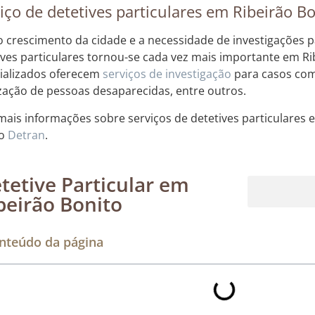
iço de detetives particulares em Ribeirão B
 crescimento da cidade e a necessidade de investigações pa
ives particulares tornou-se cada vez mais importante em R
ializados oferecem
serviços de investigação
para casos como
ização de pessoas desaparecidas, entre outros.
mais informações sobre serviços de detetives particulares
do
Detran
.
tetive Particular em
beirão Bonito
Rastreamento de dispositivos móveis
nteúdo da página