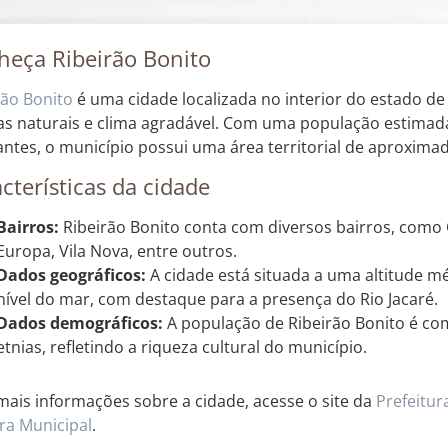
heça Ribeirão Bonito
rão Bonito
é uma cidade localizada no interior do estado de
as naturais e clima agradável. Com uma população estimad
antes, o município possui uma área territorial de aproxim
cterísticas da cidade
Bairros:
Ribeirão Bonito conta com diversos bairros, como C
Europa, Vila Nova, entre outros.
Dados geográficos:
A cidade está situada a uma altitude m
nível do mar, com destaque para a presença do Rio Jacaré.
Dados demográficos:
A população de Ribeirão Bonito é co
etnias, refletindo a riqueza cultural do município.
mais informações sobre a cidade, acesse o site da
Prefeitur
a Municipal
.