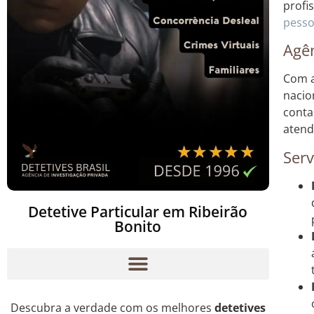
profi
pesso
Agên
Com a
nacio
conta
atend
Serv
Detetive Particular em Ribeirão
Bonito
Descubra a verdade com os melhores
detetives