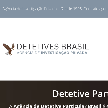
Agência de Investigação Privada –
Desde 1996
. Contrate agor
Detetive Par
A
Agência de Detetive Particular Brasil
é 