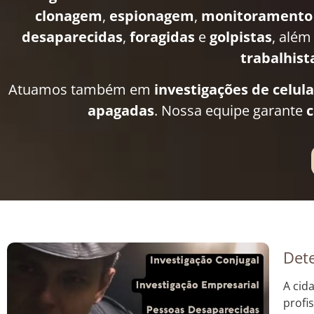
clonagem
,
espionagem
,
monitoramento
desaparecidas
,
foragidas
e
golpistas
, além
trabalhist
Atuamos também em
investigações de celul
apagadas
. Nossa equipe garante
c
Dete
A cid
profi