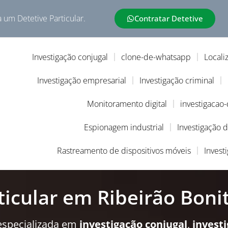
a um Detetive Particular.
Contratar Detetive
Investigação conjugal
clone-de-whatsapp
Locali
Investigação empresarial
Investigação criminal
Monitoramento digital
investigacao
Espionagem industrial
Investigação 
Rastreamento de dispositivos móveis
Invest
ticular em Ribeirão Boni
especializada em
investigação conjugal
,
invest