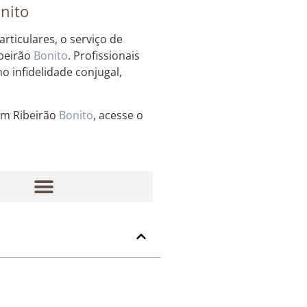
onito
rticulares, o serviço de
ibeirão
Bonito
. Profissionais
 infidelidade conjugal,
 em Ribeirão
Bonito
, acesse o