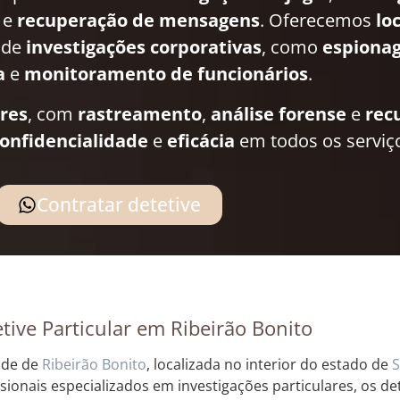
e
recuperação de mensagens
. Oferecemos
lo
 de
investigações corporativas
, como
espionag
a
e
monitoramento de funcionários
.
ares
, com
rastreamento
,
análise forense
e
rec
onfidencialidade
e
eficácia
em todos os serviç
Contratar detetive
tive Particular em Ribeirão Bonito
ade de
Ribeirão
Bonito
, localizada no interior do estado de
S
ssionais especializados em investigações particulares, os det