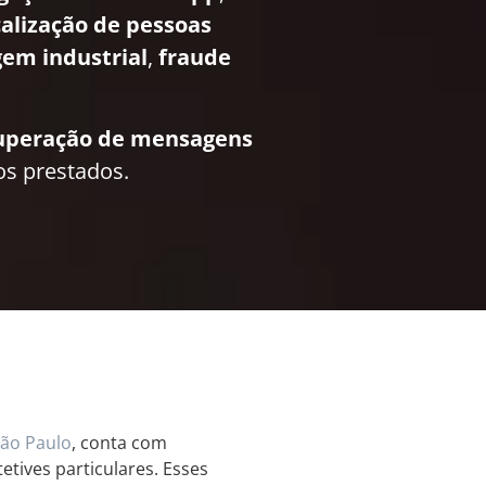
calização de pessoas
em industrial
,
fraude
uperação de mensagens
os prestados.
ão Paulo
, conta com
etives particulares. Esses