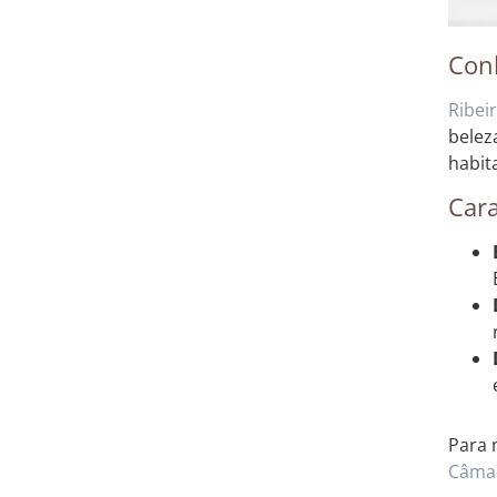
Con
Ribei
belez
habit
Cara
Para 
Câmar