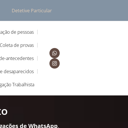
Detetive Particular
zação de pessoas
Coleta de provas
-de-antecedentes
de desaparecidos
igação Trabalhista
to
igações de WhatsApp
,