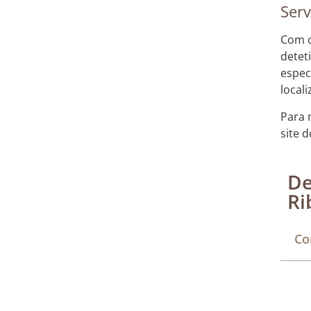
Serv
Com o
detet
espec
local
Para 
site 
De
Ri
Co