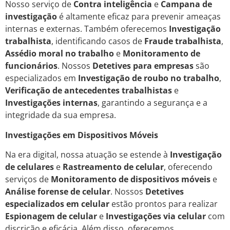
Nosso serviço de
Contra inteligência
e
Campana de
investigação
é altamente eficaz para prevenir ameaças
internas e externas. Também oferecemos
Investigação
trabalhista
, identificando casos de
Fraude trabalhista
,
Assédio moral no trabalho
e
Monitoramento de
funcionários
. Nossos
Detetives para empresas
são
especializados em
Investigação de roubo no trabalho
,
Verificação de antecedentes trabalhistas
e
Investigações internas
, garantindo a segurança e a
integridade da sua empresa.
Investigações em Dispositivos Móveis
Na era digital, nossa atuação se estende à
Investigação
de celulares
e
Rastreamento de celular
, oferecendo
serviços de
Monitoramento de dispositivos móveis
e
Análise forense de celular
. Nossos
Detetives
especializados em celular
estão prontos para realizar
Espionagem de celular
e
Investigações via celular
com
discrição e eficácia. Além disso, oferecemos