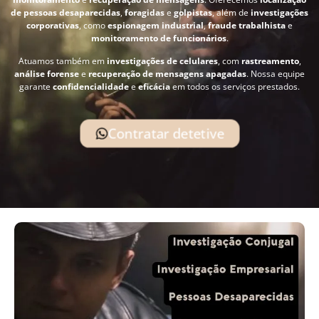
de pessoas desaparecidas
,
foragidas
e
golpistas
, além de
investigações
corporativas
, como
espionagem industrial
,
fraude trabalhista
e
monitoramento de funcionários
.
Atuamos também em
investigações de celulares
, com
rastreamento
,
análise forense
e
recuperação de mensagens apagadas
. Nossa equipe
garante
confidencialidade
e
eficácia
em todos os serviços prestados.
Contratar detetive