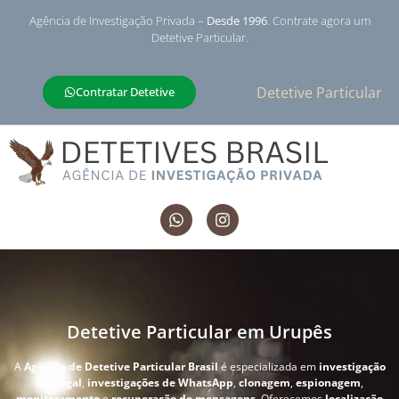
Agência de Investigação Privada –
Desde 1996
. Contrate agora um
Detetive Particular.
Detetive Particular
Contratar Detetive
Detetive Particular em Urupês
A
Agência de Detetive Particular Brasil
é especializada em
investigação
conjugal
,
investigações de WhatsApp
,
clonagem
,
espionagem
,
monitoramento
e
recuperação de mensagens
. Oferecemos
localização