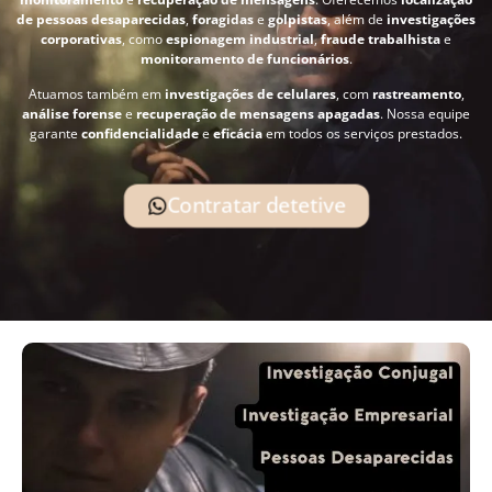
de pessoas desaparecidas
,
foragidas
e
golpistas
, além de
investigações
corporativas
, como
espionagem industrial
,
fraude trabalhista
e
monitoramento de funcionários
.
Atuamos também em
investigações de celulares
, com
rastreamento
,
análise forense
e
recuperação de mensagens apagadas
. Nossa equipe
garante
confidencialidade
e
eficácia
em todos os serviços prestados.
Contratar detetive