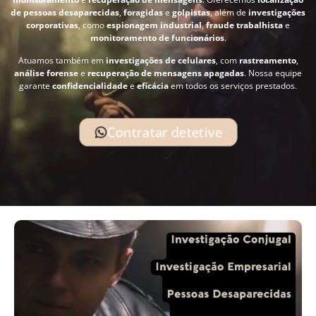
de pessoas desaparecidas
,
foragidas
e
golpistas
, além de
investigações
corporativas
, como
espionagem industrial
,
fraude trabalhista
e
monitoramento de funcionários
.
Atuamos também em
investigações de celulares
, com
rastreamento
,
análise forense
e
recuperação de mensagens apagadas
. Nossa equipe
garante
confidencialidade
e
eficácia
em todos os serviços prestados.
Contratar detetive