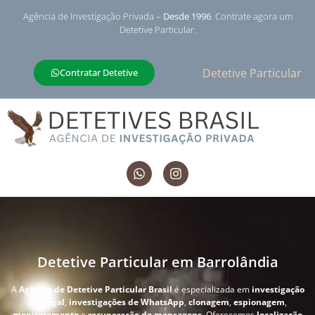
Agência de Investigação Privada –
Desde 1996
. Contrate agora um
Detetive Particular.
Detetive Particular
Contratar Detetive
Detetive Particular em Barrolândia
A
Agência de Detetive Particular Brasil
é especializada em
investigação
conjugal
,
investigações de WhatsApp
,
clonagem
,
espionagem
,
monitoramento
e
recuperação de mensagens
. Oferecemos
localização