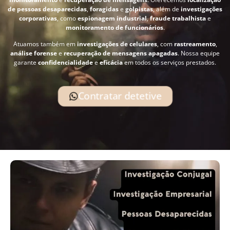
de pessoas desaparecidas
,
foragidas
e
golpistas
, além de
investigações
corporativas
, como
espionagem industrial
,
fraude trabalhista
e
monitoramento de funcionários
.
Atuamos também em
investigações de celulares
, com
rastreamento
,
análise forense
e
recuperação de mensagens apagadas
. Nossa equipe
garante
confidencialidade
e
eficácia
em todos os serviços prestados.
Contratar detetive