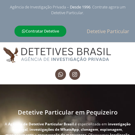
Agência de Investigação Privada –
Desde 1996
. Contrate agora um
Detetive Particular.
Detetive Particular
Contratar Detetive
Detetive Particular em Pequizeiro
A
Agência de Detetive Particular Brasil
é especializada em
investigação
conjugal
,
investigações de WhatsApp
,
clonagem
,
espionagem
,
monitoramento
e
recuperação de mensagens
. Oferecemos
localização