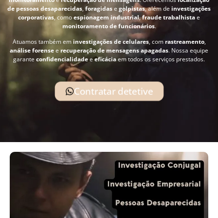
de pessoas desaparecidas
,
foragidas
e
golpistas
, além de
investigações
corporativas
, como
espionagem industrial
,
fraude trabalhista
e
monitoramento de funcionários
.
Atuamos também em
investigações de celulares
, com
rastreamento
,
análise forense
e
recuperação de mensagens apagadas
. Nossa equipe
garante
confidencialidade
e
eficácia
em todos os serviços prestados.
Contratar detetive