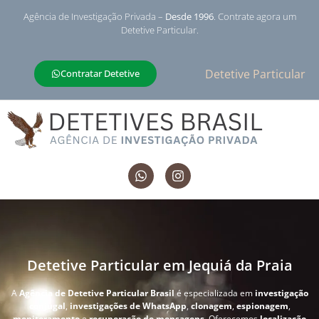
Agência de Investigação Privada –
Desde 1996
. Contrate agora um
Detetive Particular.
Detetive Particular
Contratar Detetive
Detetive Particular em Jequiá da Praia
A
Agência de Detetive Particular Brasil
é especializada em
investigação
conjugal
,
investigações de WhatsApp
,
clonagem
,
espionagem
,
monitoramento
e
recuperação de mensagens
. Oferecemos
localização