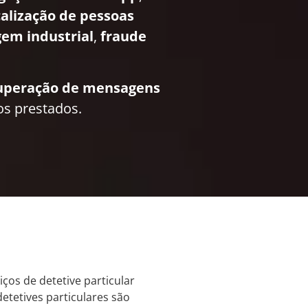
calização de pessoas
em industrial
,
fraude
uperação de mensagens
os prestados.
iços de detetive particular
etetives particulares são