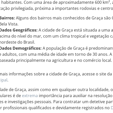
l habitantes. Com uma área de aproximadamente 600 km², 
ização privilegiada, próxima a importantes rodovias e centr
Bairros:
Alguns dos bairros mais conhecidos de Graça são Ce
Bela Vista.
Dados Geográficos:
A cidade de Graça está situada a uma 
acima do nível do mar, com um clima tropical e vegetação ca
nordeste do Brasil.
Dados Demográficos:
A população de Graça é predominan
e adultos, com uma média de idade em torno de 30 anos. 
baseada principalmente na agricultura e no comércio local.
mais informações sobre a cidade de Graça, acesse o site da
ipal
.
dade de Graça, assim como em qualquer outra localidade, o 
culares é de
extrema
importância para auxiliar na resolução 
es e investigações pessoais. Para contratar um detetive par
r profissionais qualificados e devidamente registrados no
D