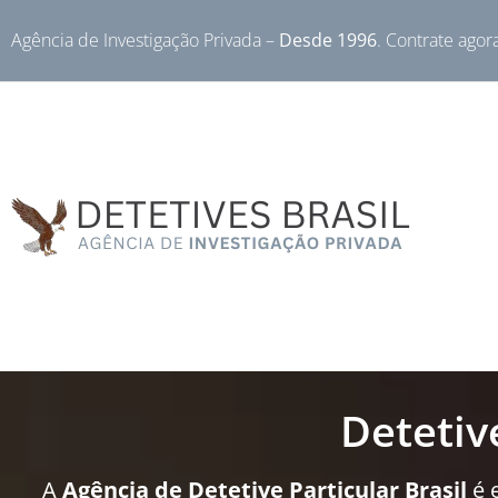
Agência de Investigação Privada –
Desde 1996
. Contrate agor
Detetiv
A
Agência de Detetive Particular Brasil
é 