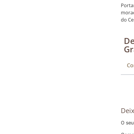
Porta
morad
do Ce
De
Gr
Co
Dei
O seu