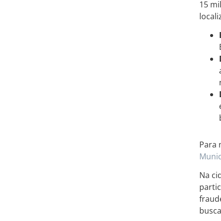
15 mi
local
Para 
Munic
Na ci
parti
fraud
busca