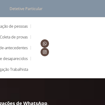
Detetive Particular
zação de pessoas
Coleta de provas
-de-antecedentes
de desaparecidos
igação Trabalhista
igações de WhatsApp
,