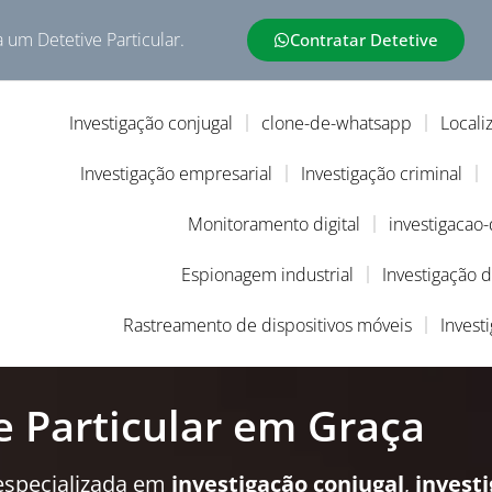
a um Detetive Particular.
Contratar Detetive
Investigação conjugal
clone-de-whatsapp
Locali
Investigação empresarial
Investigação criminal
Monitoramento digital
investigacao
Espionagem industrial
Investigação 
Rastreamento de dispositivos móveis
Invest
e Particular em Graça
especializada em
investigação conjugal
,
invest