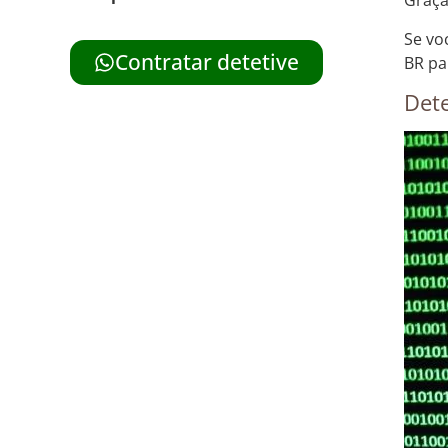
Graça
Se vo
Contratar detetive
BR pa
Dete