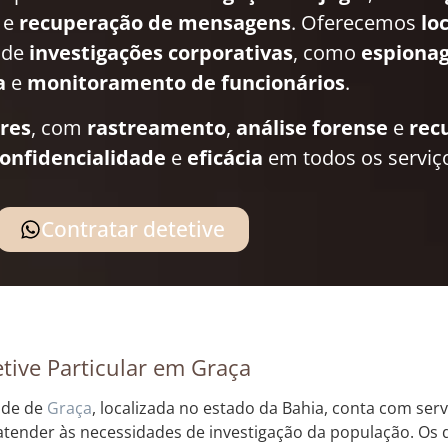
e
recuperação de mensagens
. Oferecemos
lo
 de
investigações corporativas
, como
espionag
a
e
monitoramento de funcionários
.
ares
, com
rastreamento
,
análise forense
e
rec
onfidencialidade
e
eficácia
em todos os serviç
Contratar detetive
tive Particular em Graça
ade de
Graça
, localizada no estado da Bahia, conta com serv
atender às necessidades de investigação da população. Os d