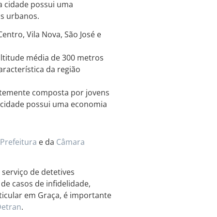
a cidade possui uma
os urbanos.
ntro, Vila Nova, São José e
altitude média de 300 metros
racterística da região
temente composta por jovens
A cidade possui uma economia
Prefeitura
e da
Câmara
serviço de detetives
de casos de infidelidade,
ticular em Graça, é importante
etran
.