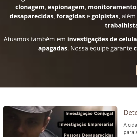
clonagem
,
espionagem
,
monitoramento
desaparecidas
,
foragidas
e
golpistas
, além
trabalhist
Atuamos também em
investigações de celul
apagadas
. Nossa equipe garante
c
Dete
A cid
para 