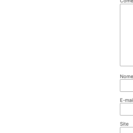
Come
Nom
E-ma
Site