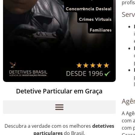
profis
Serv
Detetive Particular em Graça
Agên
A Agê
com a
Descubra a verdade com os melhores
detetives
com p
particulares
do Brasil.