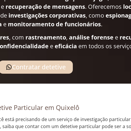
e
recuperação de mensagens
. Oferecemos
lo
 de
investigações corporativas
, como
espionag
a
e
monitoramento de funcionários
.
ares
, com
rastreamento
,
análise forense
e
rec
onfidencialidade
e
eficácia
em todos os serviç
Contratar detetive
tive Particular em Quixelô
cê está precisando de um serviço de investigação particula
, saiba que contar com um detetive particular pode ser a s