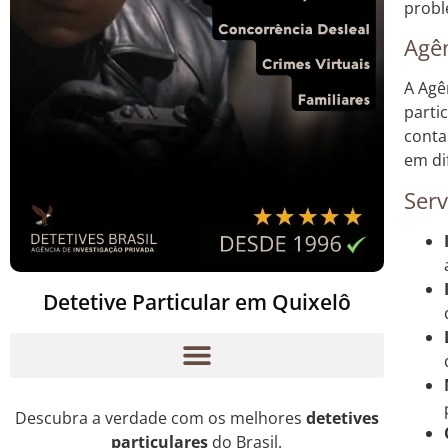
probl
Agên
A Agê
parti
conta
em di
Serv
Detetive Particular em Quixelô
Descubra a verdade com os melhores
detetives
particulares
do Brasil.