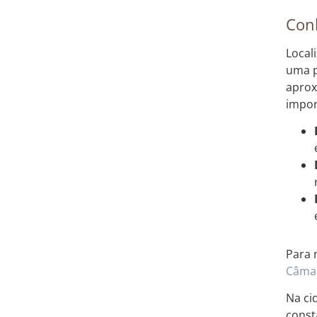
Con
Local
uma p
aprox
impor
Para 
Câmar
Na ci
const