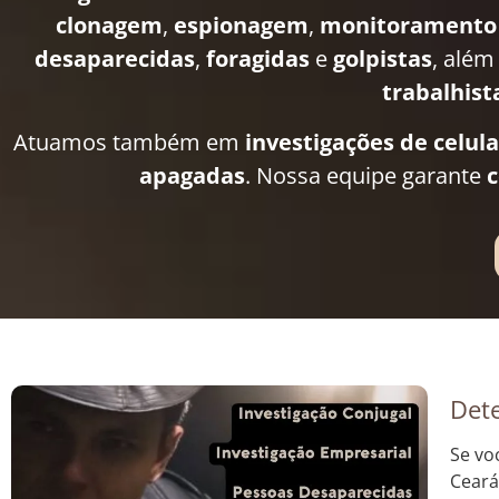
clonagem
,
espionagem
,
monitoramento
desaparecidas
,
foragidas
e
golpistas
, além
trabalhist
Atuamos também em
investigações de celul
apagadas
. Nossa equipe garante
c
Dete
Se vo
Ceará