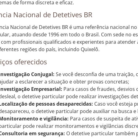
emas de forma discreta e eficaz.
cia Nacional de Detetives BR
ncia Nacional de Detetives BR é uma referência nacional no
cular, atuando desde 1996 em todo o Brasil. Com sede no e
 com profissionais qualificados e experientes para atender 
ferentes regiões do país, incluindo Quixelô.
iços oferecidos
Investigação Conjugal:
Se você desconfia de uma traição, o
ajudar a esclarecer a situação e obter provas concretas;
Investigação Empresarial:
Para casos de fraudes, desvios
desleal, o detetive particular pode realizar investigações de
Localização de pessoas desaparecidas:
Caso você esteja 
desapareceu, o detetive particular pode auxiliar na busca e
Monitoramento e vigilância:
Para casos de suspeita de ativ
particular pode realizar monitoramentos e vigilâncias discre
Consultoria em segurança:
O detetive particular também 