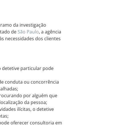
 ramo da investigação
stado de
São Paulo
, a agência
às necessidades dos clientes
 detetive particular pode
 de conduta ou concorrência
talhadas;
procurando por alguém que
 localização da pessoa;
idades ilícitas, o detetive
tas;
pode oferecer consultoria em