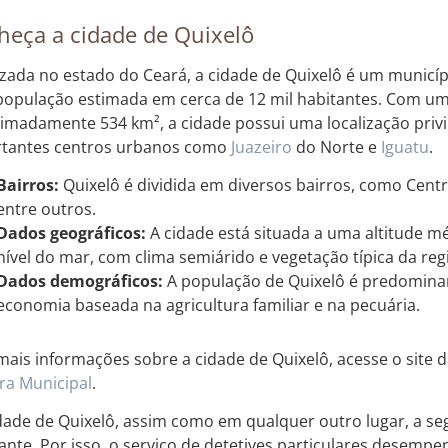
heça a cidade de Quixelô
izada no estado do Ceará, a cidade de Quixelô é um municí
opulação estimada em cerca de 12 mil habitantes. Com uma 
imadamente 534 km², a cidade possui uma localização privi
tantes centros urbanos como
Juazeiro
do Norte e
Iguatu
.
Bairros:
Quixelô é dividida em diversos bairros, como Centro
entre outros.
Dados geográficos:
A cidade está situada a uma altitude m
nível do mar, com clima semiárido e vegetação típica da reg
Dados demográficos:
A população de Quixelô é predomina
economia baseada na agricultura familiar e na pecuária.
mais informações sobre a cidade de Quixelô, acesse o site 
a Municipal
.
dade de Quixelô, assim como em qualquer outro lugar, a 
ante. Por isso, o serviço de detetives particulares desem