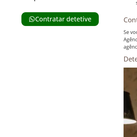
Cont
Contratar detetive
Se vo
Agênc
agênc
Dete