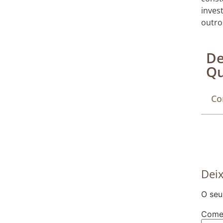
inves
outro
De
Qu
Co
Dei
O seu
Come