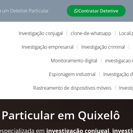
a um Detetive Particular.
Contratar Detetive
Investigação conjugal
clone-de-whatsapp
Locali
Investigação empresarial
Investigação criminal
Monitoramento digital
investigacao
Espionagem industrial
Investigação 
Rastreamento de dispositivos móveis
Invest
 Particular em Quixelô
especializada em
investigação conjugal
,
invest