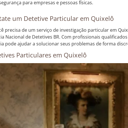
segurança para empresas e pessoas físicas.
ate um Detetive Particular em Quixelô
cê precisa de um serviço de investigação particular em Quix
ia Nacional de Detetives BR. Com profissionais qualificados
ia pode ajudar a solucionar seus problemas de forma discre
tives Particulares em Quixelô