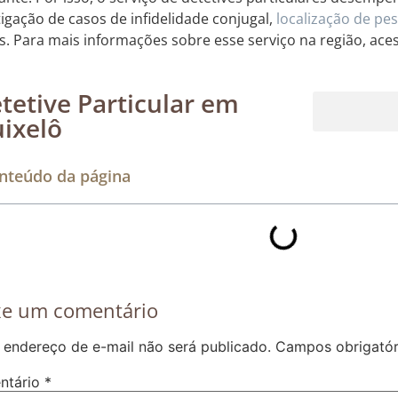
tigação de casos de infidelidade conjugal,
localização de pe
s. Para mais informações sobre esse serviço na região, aces
tetive Particular em
ixelô
Rastreamento de dispositivos móveis
nteúdo da página
xe um comentário
 endereço de e-mail não será publicado.
Campos obrigató
ntário
*