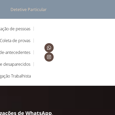
Detetive Particular
zação de pessoas
Coleta de provas
-de-antecedentes
de desaparecidos
igação Trabalhista
igações de WhatsApp
,