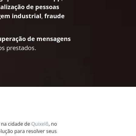
calização de pessoas
em industrial
,
fraude
uperação de mensagens
os prestados.
r na cidade de
Quixelô
, no
olução para resolver seus