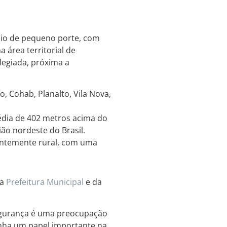
pio de pequeno porte, com
área territorial de
legiada, próxima a
, Cohab, Planalto, Vila Nova,
édia de 402 metros acima do
ião nordeste do Brasil.
ntemente rural, com uma
da
Prefeitura Municipal
e da
segurança é uma preocupação
penha um papel importante na