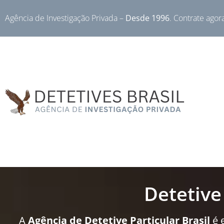
Agência de Investigação Privada –
Desde 1996
. Contrate agor
Detetive
A
Agência de Detetive Particular Brasil
é 