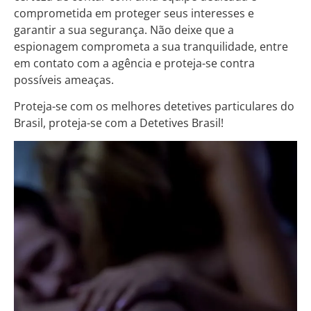
comprometida em proteger seus interesses e
garantir a sua segurança. Não deixe que a
espionagem comprometa a sua tranquilidade, entre
em contato com a agência e proteja-se contra
possíveis ameaças.
Proteja-se com os melhores detetives particulares do
Brasil, proteja-se com a Detetives Brasil!