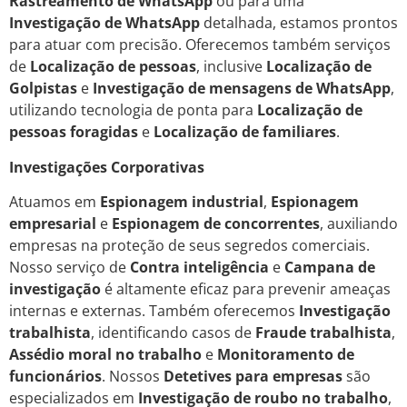
Rastreamento de WhatsApp
ou para uma
Investigação de WhatsApp
detalhada, estamos prontos
para atuar com precisão. Oferecemos também serviços
de
Localização de pessoas
, inclusive
Localização de
Golpistas
e
Investigação de mensagens de WhatsApp
,
utilizando tecnologia de ponta para
Localização de
pessoas foragidas
e
Localização de familiares
.
Investigações Corporativas
Atuamos em
Espionagem industrial
,
Espionagem
empresarial
e
Espionagem de concorrentes
, auxiliando
empresas na proteção de seus segredos comerciais.
Nosso serviço de
Contra inteligência
e
Campana de
investigação
é altamente eficaz para prevenir ameaças
internas e externas. Também oferecemos
Investigação
trabalhista
, identificando casos de
Fraude trabalhista
,
Assédio moral no trabalho
e
Monitoramento de
funcionários
. Nossos
Detetives para empresas
são
especializados em
Investigação de roubo no trabalho
,