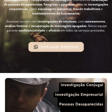
de pessoas desaparecidas
,
foragidas
e
golpistas
, além de
investigações
corporativas
, como
espionagem industrial
,
fraude trabalhista
e
monitoramento de funcionários
.
Atuamos também em
investigações de celulares
, com
rastreamento
,
análise forense
e
recuperação de mensagens apagadas
. Nossa equipe
garante
confidencialidade
e
eficácia
em todos os serviços prestados.
Contratar detetive