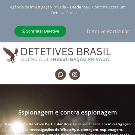
Agência de Investigação Privada –
Desde 1996
. Contrate agora um
Detetive Particular.
Detetive Particular
Contratar Detetive
Espionagem e contra espionagem
A
Agência de Detetive Particular Brasil
é especializada em
investigação
conjugal
,
investigações de WhatsApp
,
clonagem
,
espionagem
,
monitoramento
e
recuperação de mensagens
. Oferecemos
localização