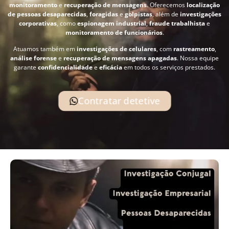
monitoramento
e
recuperação de mensagens
. Oferecemos
localização
de pessoas desaparecidas
,
foragidas
e
golpistas
, além de
investigações
corporativas
, como
espionagem industrial
,
fraude trabalhista
e
monitoramento de funcionários
.
Atuamos também em
investigações de celulares
, com
rastreamento
,
análise forense
e
recuperação de mensagens apagadas
. Nossa equipe
garante
confidencialidade
e
eficácia
em todos os serviços prestados.
Contratar detetive