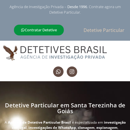
Agência de Investigação Privada –
Desde 1996
. Contrate agora um
Detetive Particular.
Detetive Particular
Contratar Detetive
Detetive Particular em Santa Terezinha de
Goiás
A
Agência de Detetive Particular Brasil
é especializada em
investigação
conjugal
,
investigações de WhatsApp
,
clonagem
,
espionagem
,