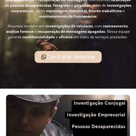
de pessoas desaparecidas
,
foragidas
e
golpistas
, além de
investigações
corporativas
, como
espionagem industrial
,
fraude trabalhista
e
monitoramento de funcionários
.
Atuamos também em
investigações de celulares
, com
rastreamento
,
análise forense
e
recuperação de mensagens apagadas
. Nossa equipe
garante
confidencialidade
e
eficácia
em todos os serviços prestados.
Contratar detetive