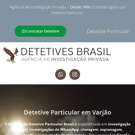
Agência de Investigação Privada –
Desde 1996
. Contrate agora um
Detetive Particular.
Detetive Particular
Contratar Detetive
Detetive Particular em Varjão
A
Agência de Detetive Particular Brasil
é especializada em
investigação
conjugal
,
investigações de WhatsApp
,
clonagem
,
espionagem
,
monitoramento
e
recuperação de mensagens
. Oferecemos
localização