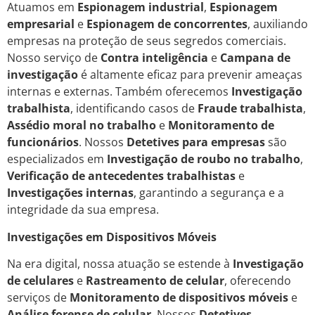
Atuamos em
Espionagem industrial
,
Espionagem
empresarial
e
Espionagem de concorrentes
, auxiliando
empresas na proteção de seus segredos comerciais.
Nosso serviço de
Contra inteligência
e
Campana de
investigação
é altamente eficaz para prevenir ameaças
internas e externas. Também oferecemos
Investigação
trabalhista
, identificando casos de
Fraude trabalhista
,
Assédio moral no trabalho
e
Monitoramento de
funcionários
. Nossos
Detetives para empresas
são
especializados em
Investigação de roubo no trabalho
,
Verificação de antecedentes trabalhistas
e
Investigações internas
, garantindo a segurança e a
integridade da sua empresa.
Investigações em Dispositivos Móveis
Na era digital, nossa atuação se estende à
Investigação
de celulares
e
Rastreamento de celular
, oferecendo
serviços de
Monitoramento de dispositivos móveis
e
Análise forense de celular
. Nossos
Detetives