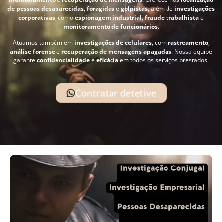
de pessoas desaparecidas
,
foragidas
e
golpistas
, além de
investigações
corporativas
, como
espionagem industrial
,
fraude trabalhista
e
monitoramento de funcionários
.
Atuamos também em
investigações de celulares
, com
rastreamento
,
análise forense
e
recuperação de mensagens apagadas
. Nossa equipe
garante
confidencialidade
e
eficácia
em todos os serviços prestados.
Contratar detetive