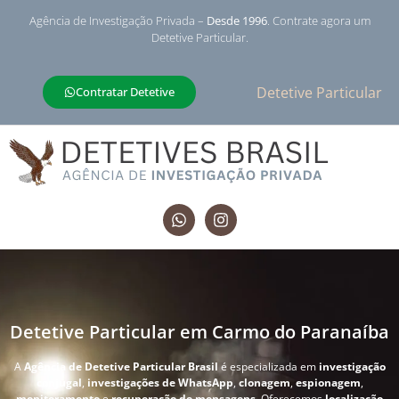
Agência de Investigação Privada –
Desde 1996
. Contrate agora um
Detetive Particular.
Detetive Particular
Contratar Detetive
Detetive Particular em Carmo do Paranaíba
A
Agência de Detetive Particular Brasil
é especializada em
investigação
conjugal
,
investigações de WhatsApp
,
clonagem
,
espionagem
,
monitoramento
e
recuperação de mensagens
. Oferecemos
localização