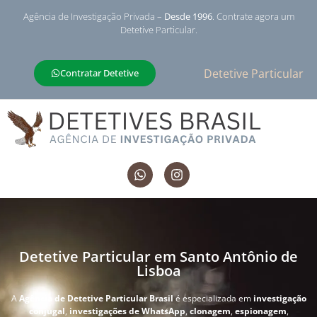
Agência de Investigação Privada –
Desde 1996
. Contrate agora um
Detetive Particular.
Detetive Particular
Contratar Detetive
Detetive Particular em Santo Antônio de
Lisboa
A
Agência de Detetive Particular Brasil
é especializada em
investigação
conjugal
,
investigações de WhatsApp
,
clonagem
,
espionagem
,