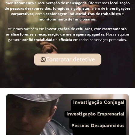
monitoramento
e
recuperação de mensagens
. Oferecemos
localização
de pessoas desaparecidas
,
foragidas
e
golpistas
, além de
investigações
corporativas
, como
espionagem industrial
,
fraude trabalhista
e
monitoramento de funcionários
.
Atuamos também em
investigações de celulares
, com
rastreamento
,
análise forense
e
recuperação de mensagens apagadas
. Nossa equipe
garante
confidencialidade
e
eficácia
em todos os serviços prestados.
Contratar detetive