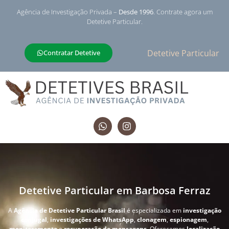
Agência de Investigação Privada –
Desde 1996
. Contrate agora um
Detetive Particular.
Detetive Particular
Contratar Detetive
Detetive Particular em Barbosa Ferraz
A
Agência de Detetive Particular Brasil
é especializada em
investigação
conjugal
,
investigações de WhatsApp
,
clonagem
,
espionagem
,
monitoramento
e
recuperação de mensagens
. Oferecemos
localização