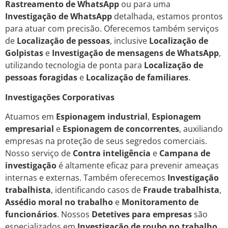
Rastreamento de WhatsApp
ou para uma
Investigação de WhatsApp
detalhada, estamos prontos
para atuar com precisão. Oferecemos também serviços
de
Localização de pessoas
, inclusive
Localização de
Golpistas
e
Investigação de mensagens de WhatsApp
,
utilizando tecnologia de ponta para
Localização de
pessoas foragidas
e
Localização de familiares
.
Investigações Corporativas
Atuamos em
Espionagem industrial
,
Espionagem
empresarial
e
Espionagem de concorrentes
, auxiliando
empresas na proteção de seus segredos comerciais.
Nosso serviço de
Contra inteligência
e
Campana de
investigação
é altamente eficaz para prevenir ameaças
internas e externas. Também oferecemos
Investigação
trabalhista
, identificando casos de
Fraude trabalhista
,
Assédio moral no trabalho
e
Monitoramento de
funcionários
. Nossos
Detetives para empresas
são
especializados em
Investigação de roubo no trabalho
,