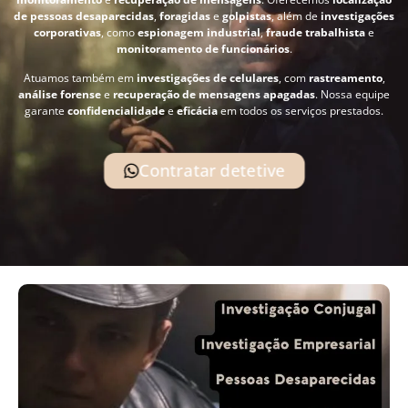
de pessoas desaparecidas
,
foragidas
e
golpistas
, além de
investigações
corporativas
, como
espionagem industrial
,
fraude trabalhista
e
monitoramento de funcionários
.
Atuamos também em
investigações de celulares
, com
rastreamento
,
análise forense
e
recuperação de mensagens apagadas
. Nossa equipe
garante
confidencialidade
e
eficácia
em todos os serviços prestados.
Contratar detetive