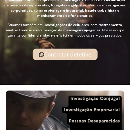
de pessoas desaparecidas
,
foragidas
e
golpistas
, além de
investigações
corporativas
, como
espionagem industrial
,
fraude trabalhista
e
monitoramento de funcionários
.
Atuamos também em
investigações de celulares
, com
rastreamento
,
análise forense
e
recuperação de mensagens apagadas
. Nossa equipe
garante
confidencialidade
e
eficácia
em todos os serviços prestados.
Contratar detetive