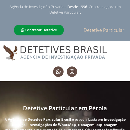
Agência de Investigação Privada –
Desde 1996
. Contrate agora um
Detetive Particular.
Detetive Particular
Contratar Detetive
Detetive Particular em Pérola
A
Agência de Detetive Particular Brasil
é especializada em
investigação
conjugal
,
investigações de WhatsApp
,
clonagem
,
espionagem
,
monitoramento
e
recuperação de mensagens
. Oferecemos
localização