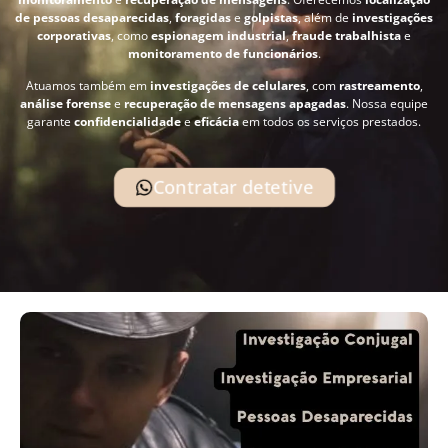
de pessoas desaparecidas
,
foragidas
e
golpistas
, além de
investigações
corporativas
, como
espionagem industrial
,
fraude trabalhista
e
monitoramento de funcionários
.
Atuamos também em
investigações de celulares
, com
rastreamento
,
análise forense
e
recuperação de mensagens apagadas
. Nossa equipe
garante
confidencialidade
e
eficácia
em todos os serviços prestados.
Contratar detetive