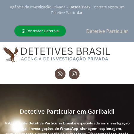
Agência de Investigação Privada –
Desde 1996
. Contrate agora um
Detetive Particular.
Detetive Particular
Contratar Detetive
Detetive Particular em Garibaldi
A
Agência de Detetive Particular Brasil
é especializada em
investigação
conjugal
,
investigações de WhatsApp
,
clonagem
,
espionagem
,
monitoramento
e
recuperação de mensagens
. Oferecemos
localização