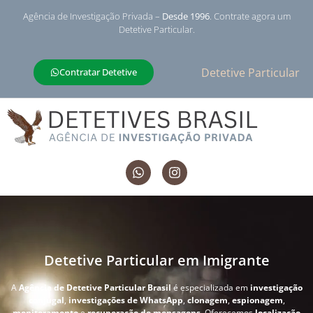
Agência de Investigação Privada –
Desde 1996
. Contrate agora um
Detetive Particular.
Detetive Particular
Contratar Detetive
Detetive Particular em Imigrante
A
Agência de Detetive Particular Brasil
é especializada em
investigação
conjugal
,
investigações de WhatsApp
,
clonagem
,
espionagem
,
monitoramento
e
recuperação de mensagens
. Oferecemos
localização