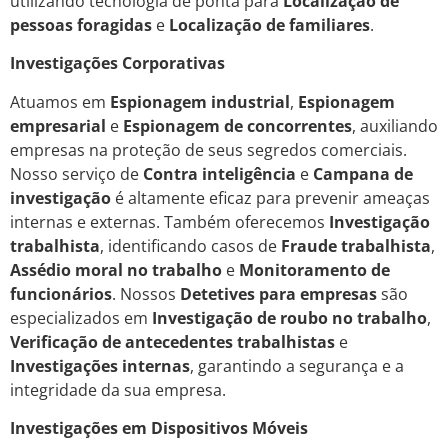
utilizando tecnologia de ponta para
Localização de
pessoas foragidas
e
Localização de familiares
.
Investigações Corporativas
Atuamos em
Espionagem industrial
,
Espionagem
empresarial
e
Espionagem de concorrentes
, auxiliando
empresas na proteção de seus segredos comerciais.
Nosso serviço de
Contra inteligência
e
Campana de
investigação
é altamente eficaz para prevenir ameaças
internas e externas. Também oferecemos
Investigação
trabalhista
, identificando casos de
Fraude trabalhista
,
Assédio moral no trabalho
e
Monitoramento de
funcionários
. Nossos
Detetives para empresas
são
especializados em
Investigação de roubo no trabalho
,
Verificação de antecedentes trabalhistas
e
Investigações internas
, garantindo a segurança e a
integridade da sua empresa.
Investigações em Dispositivos Móveis