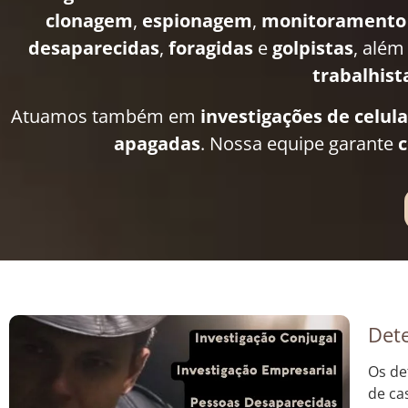
clonagem
,
espionagem
,
monitoramento
desaparecidas
,
foragidas
e
golpistas
, além
trabalhist
Atuamos também em
investigações de celul
apagadas
. Nossa equipe garante
c
Dete
Os de
de ca