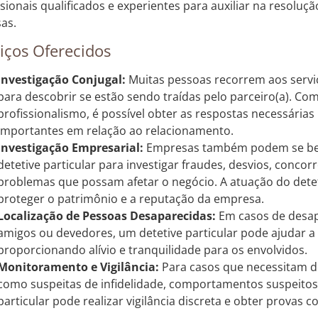
ssionais qualificados e experientes para auxiliar na resoluç
sas.
iços Oferecidos
Investigação Conjugal:
Muitas pessoas recorrem aos serviç
para descobrir se estão sendo traídas pelo parceiro(a). Com 
profissionalismo, é possível obter as respostas necessária
importantes em relação ao relacionamento.
Investigação Empresarial:
Empresas também podem se bene
detetive particular para investigar fraudes, desvios, concorr
problemas que possam afetar o negócio. A atuação do detet
proteger o patrimônio e a reputação da empresa.
Localização de Pessoas Desaparecidas:
Em casos de desap
amigos ou devedores, um detetive particular pode ajudar a 
proporcionando alívio e tranquilidade para os envolvidos.
Monitoramento e Vigilância:
Para casos que necessitam 
como suspeitas de infidelidade, comportamentos suspeitos, 
particular pode realizar vigilância discreta e obter provas c