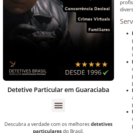
profi
diver
Serv
Detetive Particular em Guaraciaba
Descubra a verdade com os melhores
detetives
particulares
do Brasil.