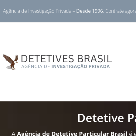
Agência de Investigação Privada –
Desde 1996
. Contrate agor
Detetive P
A
Agência de Detetive Particular Brasil
é 