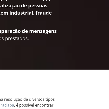
calização de pessoas
em industrial
,
fraude
uperação de mensagens
os prestados.
 resolução de diversos tipos
raciaba
, é possível encontrar