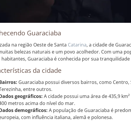
hecendo Guaraciaba
izada na região Oeste de Santa
Catarina
, a cidade de Guara
uitas belezas naturais e um povo acolhedor. Com uma p
l habitantes, Guaraciaba é conhecida por sua tranquilidade 
cterísticas da cidade
Bairros:
Guaraciaba possui diversos bairros, como Centro, S
Terezinha, entre outros.
Dados geográficos:
A cidade possui uma área de 435,9 km² 
400 metros acima do nível do mar.
Dados demográficos:
A população de Guaraciaba é predo
europeia, com influência italiana, alemã e polonesa.