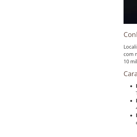
Con
Local
com m
10 mi
Cara