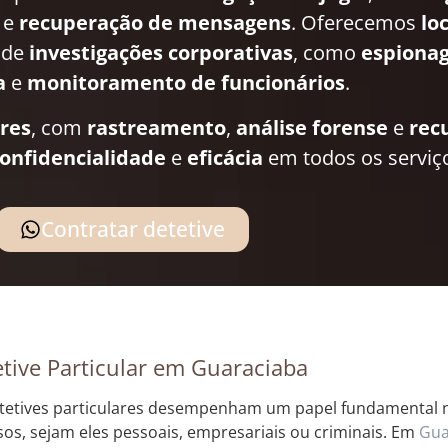
e
recuperação de mensagens
. Oferecemos
lo
 de
investigações corporativas
, como
espionag
a
e
monitoramento de funcionários
.
ares
, com
rastreamento
,
análise forense
e
rec
onfidencialidade
e
eficácia
em todos os serviç
Contratar detetive
tive Particular em Guaraciaba
tetives particulares desempenham um papel fundamental na
sos, sejam eles pessoais, empresariais ou criminais. Em
Gua