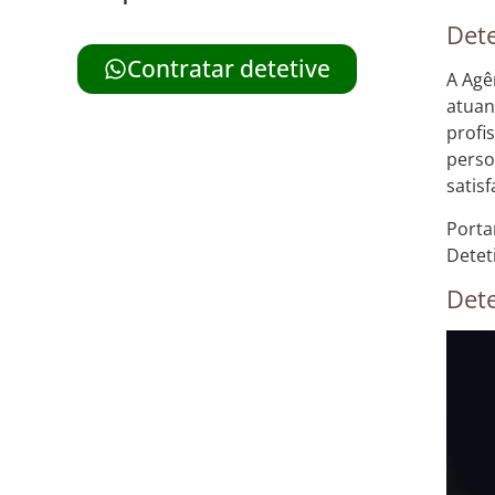
Dete
Contratar detetive
A Agê
atuan
profi
perso
satisf
Porta
Detet
Dete