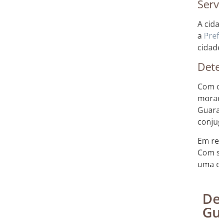
Serv
A cid
a
Pref
cidad
Dete
Com o
morad
Guara
conju
Em re
Com s
uma e
De
Gu