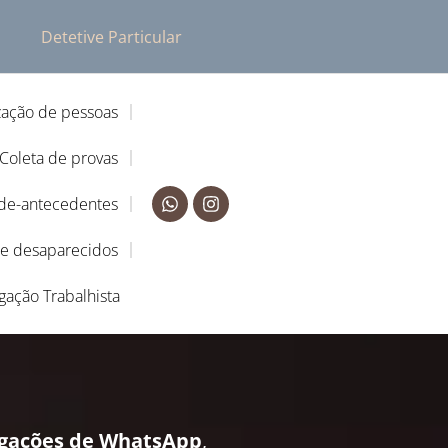
Detetive Particular
zação de pessoas
Coleta de provas
-de-antecedentes
de desaparecidos
igação Trabalhista
igações de WhatsApp
,