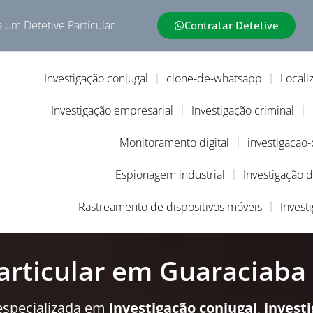
a um Detetive Particular.
Contratar Detetive
Investigação conjugal
clone-de-whatsapp
Locali
Investigação empresarial
Investigação criminal
Monitoramento digital
investigacao
Espionagem industrial
Investigação 
Rastreamento de dispositivos móveis
Invest
articular em Guaraciaba
especializada em
investigação conjugal
,
invest