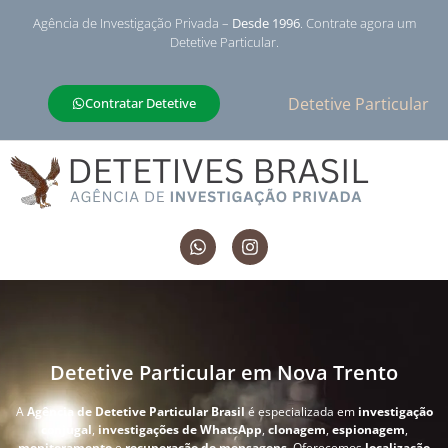
Agência de Investigação Privada –
Desde 1996
. Contrate agora um
Detetive Particular.
Detetive Particular
Contratar Detetive
Detetive Particular em Nova Trento
A
Agência de Detetive Particular Brasil
é especializada em
investigação
conjugal
,
investigações de WhatsApp
,
clonagem
,
espionagem
,
monitoramento
e
recuperação de mensagens
. Oferecemos
localização