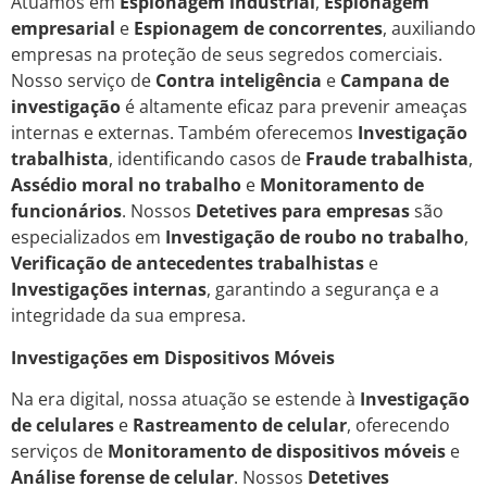
Atuamos em
Espionagem industrial
,
Espionagem
empresarial
e
Espionagem de concorrentes
, auxiliando
empresas na proteção de seus segredos comerciais.
Nosso serviço de
Contra inteligência
e
Campana de
investigação
é altamente eficaz para prevenir ameaças
internas e externas. Também oferecemos
Investigação
trabalhista
, identificando casos de
Fraude trabalhista
,
Assédio moral no trabalho
e
Monitoramento de
funcionários
. Nossos
Detetives para empresas
são
especializados em
Investigação de roubo no trabalho
,
Verificação de antecedentes trabalhistas
e
Investigações internas
, garantindo a segurança e a
integridade da sua empresa.
Investigações em Dispositivos Móveis
Na era digital, nossa atuação se estende à
Investigação
de celulares
e
Rastreamento de celular
, oferecendo
serviços de
Monitoramento de dispositivos móveis
e
Análise forense de celular
. Nossos
Detetives