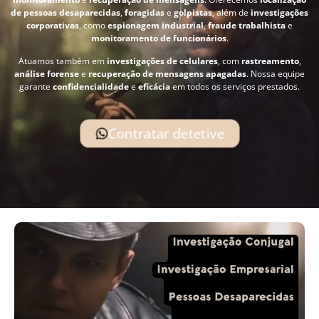
de pessoas desaparecidas
,
foragidas
e
golpistas
, além de
investigações
corporativas
, como
espionagem industrial
,
fraude trabalhista
e
monitoramento de funcionários
.
Atuamos também em
investigações de celulares
, com
rastreamento
,
análise forense
e
recuperação de mensagens apagadas
. Nossa equipe
garante
confidencialidade
e
eficácia
em todos os serviços prestados.
Contratar detetive