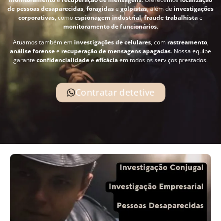
de pessoas desaparecidas
,
foragidas
e
golpistas
, além de
investigações
corporativas
, como
espionagem industrial
,
fraude trabalhista
e
monitoramento de funcionários
.
Atuamos também em
investigações de celulares
, com
rastreamento
,
análise forense
e
recuperação de mensagens apagadas
. Nossa equipe
garante
confidencialidade
e
eficácia
em todos os serviços prestados.
Contratar detetive