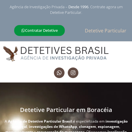
Agência de Investigação Privada –
Desde 1996
. Contrate agora um
Detetive Particular.
Detetive Particular
Contratar Detetive
Detetive Particular em Boracéia
A
Agência de Detetive Particular Brasil
é especializada em
investigação
conjugal
,
investigações de WhatsApp
,
clonagem
,
espionagem
,
monitoramento
e
recuperação de mensagens
. Oferecemos
localização