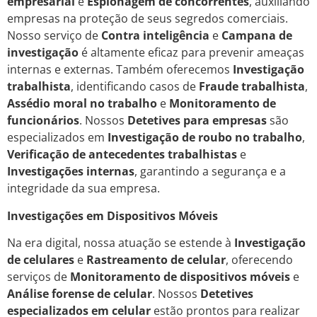
empresarial
e
Espionagem de concorrentes
, auxiliando
empresas na proteção de seus segredos comerciais.
Nosso serviço de
Contra inteligência
e
Campana de
investigação
é altamente eficaz para prevenir ameaças
internas e externas. Também oferecemos
Investigação
trabalhista
, identificando casos de
Fraude trabalhista
,
Assédio moral no trabalho
e
Monitoramento de
funcionários
. Nossos
Detetives para empresas
são
especializados em
Investigação de roubo no trabalho
,
Verificação de antecedentes trabalhistas
e
Investigações internas
, garantindo a segurança e a
integridade da sua empresa.
Investigações em Dispositivos Móveis
Na era digital, nossa atuação se estende à
Investigação
de celulares
e
Rastreamento de celular
, oferecendo
serviços de
Monitoramento de dispositivos móveis
e
Análise forense de celular
. Nossos
Detetives
especializados em celular
estão prontos para realizar