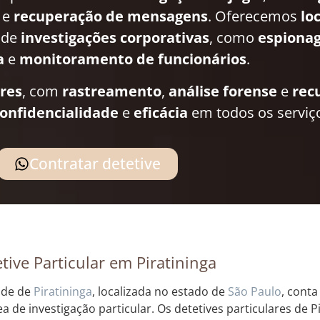
e
recuperação de mensagens
. Oferecemos
lo
 de
investigações corporativas
, como
espionag
a
e
monitoramento de funcionários
.
ares
, com
rastreamento
,
análise forense
e
rec
onfidencialidade
e
eficácia
em todos os serviç
Contratar detetive
tive Particular em Piratininga
ade de
Piratininga
, localizada no estado de
São Paulo
, conta
ea de investigação particular. Os detetives particulares de P