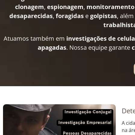
clonagem
,
espionagem
,
monitoramento
desaparecidas
,
foragidas
e
golpistas
, além
trabalhist
Atuamos também em
investigações de celul
apagadas
. Nossa equipe garante
c
Dete
A cid
na ár