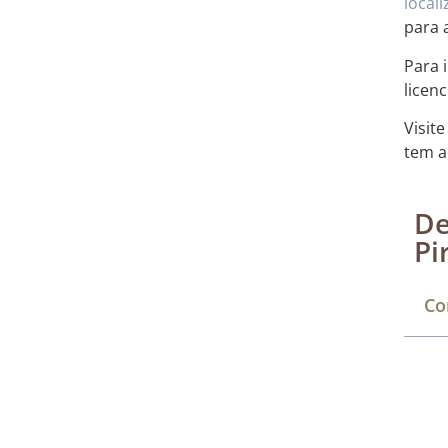
local
para 
Para 
licen
Visit
tem a
De
Pi
Co