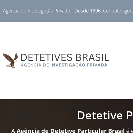
Agência de Investigação Privada –
Desde 1996
. Contrate agor
Detetive P
A
Agência de Detetive Particular Brasil
é 