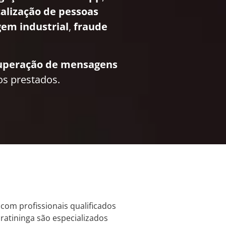
calização de pessoas
em industrial
,
fraude
uperação de mensagens
os prestados.
 com profissionais qualificados
iratininga são especializados