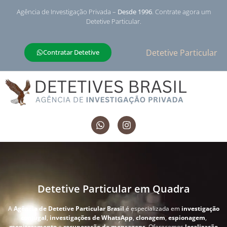
Agência de Investigação Privada –
Desde 1996
. Contrate agora um
Detetive Particular.
Detetive Particular
Contratar Detetive
Detetive Particular em Quadra
A
Agência de Detetive Particular Brasil
é especializada em
investigação
conjugal
,
investigações de WhatsApp
,
clonagem
,
espionagem
,
monitoramento
e
recuperação de mensagens
. Oferecemos
localização