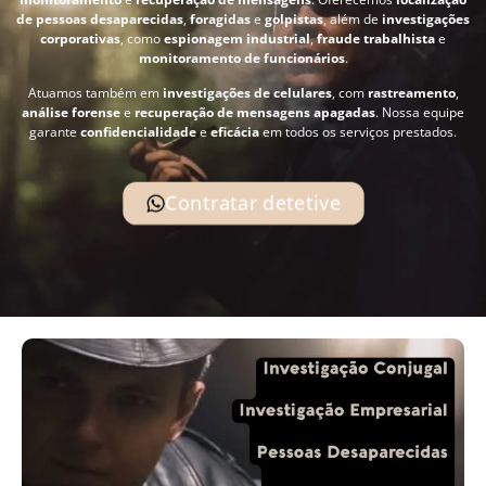
de pessoas desaparecidas
,
foragidas
e
golpistas
, além de
investigações
corporativas
, como
espionagem industrial
,
fraude trabalhista
e
monitoramento de funcionários
.
Atuamos também em
investigações de celulares
, com
rastreamento
,
análise forense
e
recuperação de mensagens apagadas
. Nossa equipe
garante
confidencialidade
e
eficácia
em todos os serviços prestados.
Contratar detetive