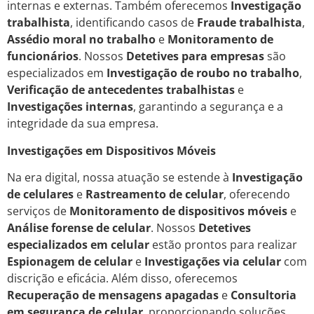
internas e externas. Também oferecemos
Investigação
trabalhista
, identificando casos de
Fraude trabalhista
,
Assédio moral no trabalho
e
Monitoramento de
funcionários
. Nossos
Detetives para empresas
são
especializados em
Investigação de roubo no trabalho
,
Verificação de antecedentes trabalhistas
e
Investigações internas
, garantindo a segurança e a
integridade da sua empresa.
Investigações em Dispositivos Móveis
Na era digital, nossa atuação se estende à
Investigação
de celulares
e
Rastreamento de celular
, oferecendo
serviços de
Monitoramento de dispositivos móveis
e
Análise forense de celular
. Nossos
Detetives
especializados em celular
estão prontos para realizar
Espionagem de celular
e
Investigações via celular
com
discrição e eficácia. Além disso, oferecemos
Recuperação de mensagens apagadas
e
Consultoria
em segurança de celular
, proporcionando soluções