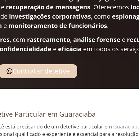
e
recuperação de mensagens
. Oferecemos
lo
 de
investigações corporativas
, como
espionag
a
e
monitoramento de funcionários
.
ares
, com
rastreamento
,
análise forense
e
rec
onfidencialidade
e
eficácia
em todos os serviç
Contratar detetive
tive Particular em Guaraciaba
cê está precisando de um detetive particular em
Guaraciab
ssional qualificado e experiente é essencial para a resoluçã