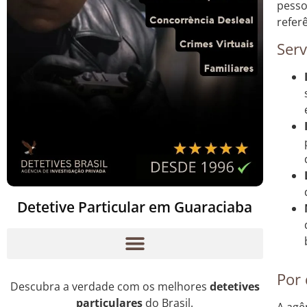
pesso
refer
Serv
Detetive Particular em Guaraciaba
Por 
Descubra a verdade com os melhores
detetives
particulares
do Brasil.