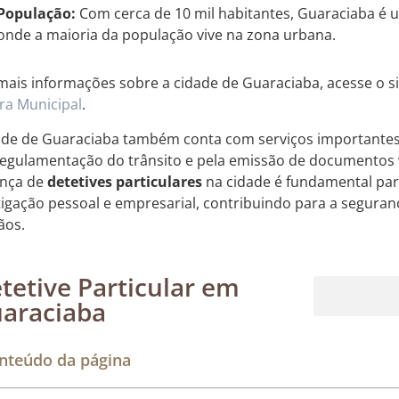
População:
Com cerca de 10 mil habitantes, Guaraciaba é 
onde a maioria da população vive na zona urbana.
mais informações sobre a cidade de Guaraciaba, acesse o s
a Municipal
.
ade de Guaraciaba também conta com serviços importante
regulamentação do trânsito e pela emissão de documentos v
ença de
detetives particulares
na cidade é fundamental par
tigação pessoal e empresarial, contribuindo para a seguran
ãos.
tetive Particular em
araciaba
Rastreamento de dispositivos móveis
nteúdo da página