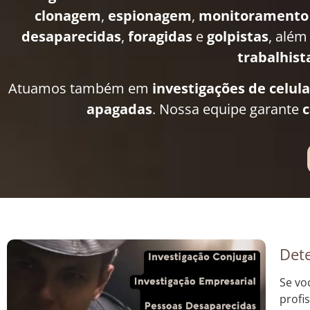
clonagem
,
espionagem
,
monitoramento
desaparecidas
,
foragidas
e
golpistas
, além
trabalhist
Atuamos também em
investigações de celul
apagadas
. Nossa equipe garante
c
Dete
Se vo
profi