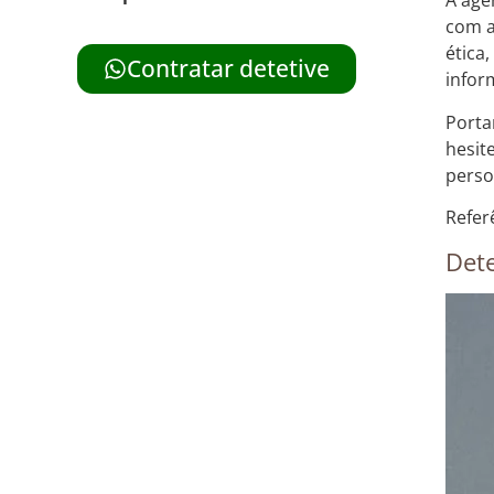
A agê
com a
ética
Contratar detetive
infor
Porta
hesit
perso
Refer
Dete