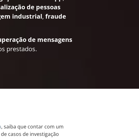
calização de pessoas
em industrial
,
fraude
uperação de mensagens
os prestados.
a
, saiba que contar com um
o de casos de investigação