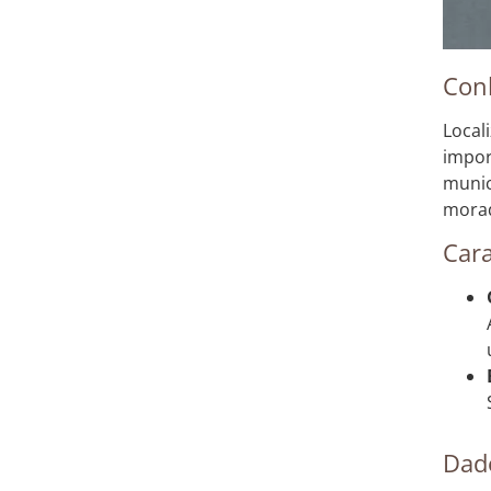
Con
Local
impor
munic
mora
Cara
Dad