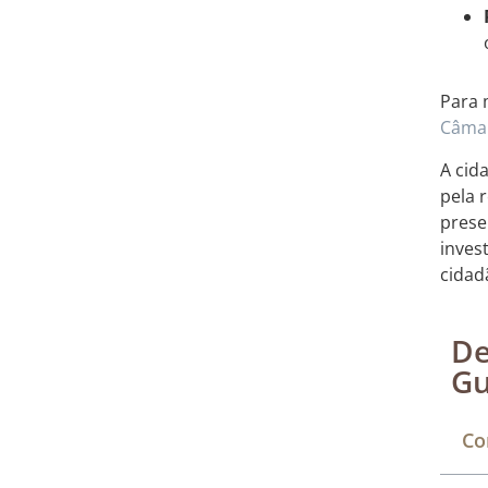
Para 
Câmar
A cid
pela 
pres
inves
cidad
De
Gu
Co