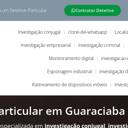
a um Detetive Particular.
Contratar Detetive
Investigação conjugal
clone-de-whatsapp
Locali
Investigação empresarial
Investigação criminal
Monitoramento digital
investigacao
Espionagem industrial
Investigação 
Rastreamento de dispositivos móveis
Invest
articular em Guaraciaba
especializada em
investigação conjugal
,
invest