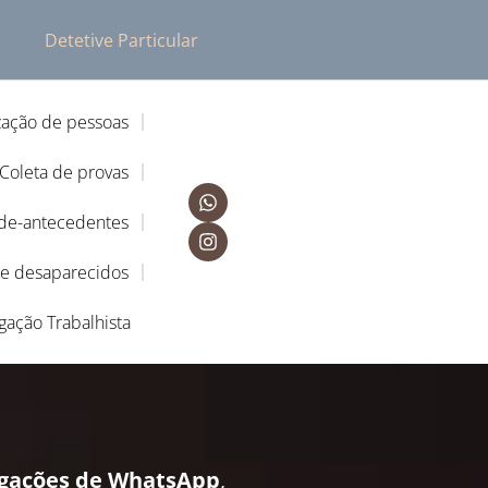
Detetive Particular
zação de pessoas
Coleta de provas
-de-antecedentes
de desaparecidos
igação Trabalhista
igações de WhatsApp
,