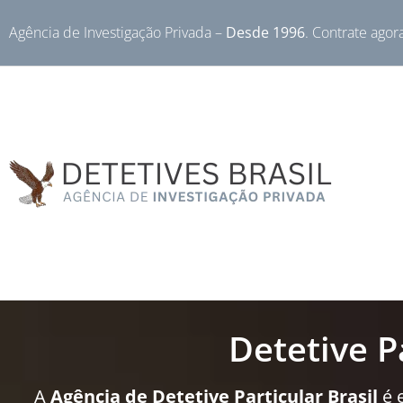
Agência de Investigação Privada –
Desde 1996
. Contrate agor
Detetive P
A
Agência de Detetive Particular Brasil
é 